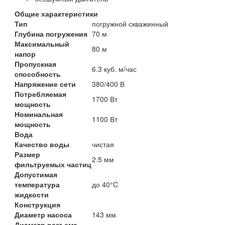
Общие характеристики
Тип
погружной скважинный
Глубина погружения
70 м
Максимальный
80 м
напор
Пропускная
6.3 куб. м/час
способность
Напряжение сети
380/400 В
Потребляемая
1700 Вт
мощность
Номинальная
1100 Вт
мощность
Вода
Качество воды
чистая
Размер
2.5 мм
фильтруемых частиц
Допустимая
температура
до 40°C
жидкости
Конструкция
Диаметр насоса
143 мм
Диаметр разъема