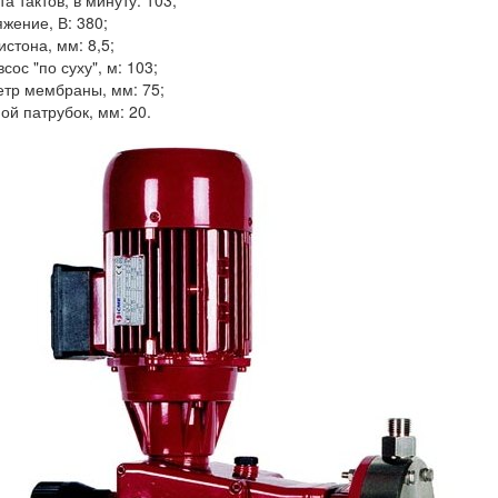
та тактов, в минуту: 103;
жение, В: 380;
истона, мм: 8,5;
сос "по суху", м: 103;
тр мембраны, мм: 75;
ой патрубок, мм: 20.