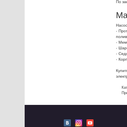
По за
Ма
Насос
- Про
полив
- Мем
- Шар
- Сед
- Кор
Купит
элект
Ка
Пр