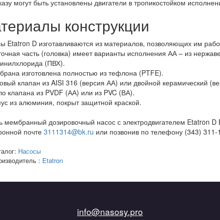
казу могут быть установлены двигатели в тропикостойком исполнен
териалы конструкции
ы Etatron D изготавливаются из материалов, позволяющих им рабо
точная часть (головка) имеет варианты исполнения АА – из нержаве
инилхлорида (ПВХ).
брана изготовлена полностью из тефлона (PTFE).
овый клапан из AISI 316 (версия АА) или двойной керамический (ве
ло клапана из PVDF (АА) или из PVC (ВА).
пус из алюминия, покрыт защитной краской.
ь мембранный дозировочный насос с электродвигателем Etatron D 
ронной почте
3111314@bk.ru
или позвонив по телефону (343) 311-
талог:
Насосы
оизводитель :
Etatron
info@nasosy.pro