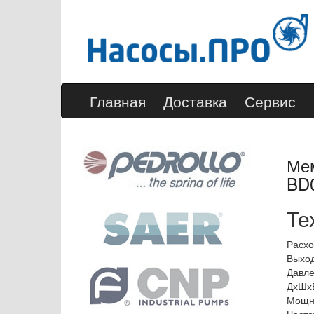
Главная
Доставка
Сервис
Мем
BD0
Те
Расход
Выход
Давле
ДхШхВ
Мощно