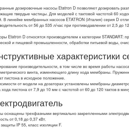
анные дозировочные насосы Etatron D позволяют дозировать разл
жащие твердые частицы. Для моделей с тактовой частотой 60 ход
й. В линейке мембранных насосов ETATRON (Италия) серия D от
водительность от 56 до 535 л/час при противодавлении от 2,5 до 1
оры Etatron D относятся производителем к категории STANDART:
еской и пищевой промышленности, обработки питьевой воды, очист
нструктивные характеристики с
ирование производительности, в том числе во время работы насос
метрического винта, изменяющего длину хода мембраны. Пружинн
ат пистона в исходное положение.
исимости от модели на дозаторах установлены мембраны диаметро
 хода пистона от 7,9 до 10 мм с частотой от 60 до 120 тактов в мин
ектродвигатель
ы оснащены трехфазными вертикально закрепленными электродви
сть от 0,18 до 0,37 кВт.
 защиты IP 55, класс изоляции F.