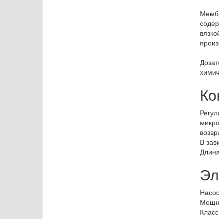
Мембр
содер
вязко
произ
Дозат
химич
Ко
Регул
микро
возвр
В зав
Длина
Эл
Насос
Мощно
Класс