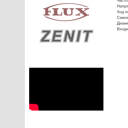
Часто
Напря
Ход п
Самов
Диаме
Входн