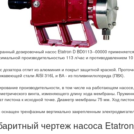
анный дозировочный насос Etatron D BD0113--00000 применяется 
симальной производительностью 113 л/час и противодавлением 10 
с дозатора отлит из алюминия и покрыт защитной краской. Проточн
ржавеющей стали AISI 316L и ВА - из поливинилхлорида (ПВХ).
ирование производительности, в том числе на работающем насосе
метрического винта, изменяющего длину хода мембраны. Пружинн
ат пистона к исходной точке. Диаметр мембраны 75 мм. Ход пистона
 оснащен трехфазным вертикально закрепленным электродвигателем
баритный чертеж насоса Etatro