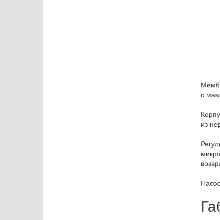
Мембр
с мак
Корпу
из не
Регул
микро
возвр
Насос
Га