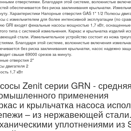
енными отверстиями. Благодаря этой системе, волокнистые включ
стей обеспечивается без риска заклинивания крыльчатки. Измельч
нуту. Характеристики Напорные отверстия GAS 1" 1/2 Полюсы двига
осы с измельчителем для более интенсивной эксплуатации (по срав
ию GRI входят фекальные насосы мощностью 1,7 кВт, оснащенные
того типа с системой измельчения. Каркас и крыльчатка изделий исп
веющей стали. Измельчительное устройство состоит из ножа треу
стиями. Благодаря этой системе, волокнистые включения измельча
ечивается без риска заклинивания крыльчатки, насос надежно защ
водит свыше 69000 срезов за минуту.
ные отверстия 2"
ы двигателя 2
сть 1,7 кВт
сосы Zenit серии GRN - средня
омышленного применения
ркас и крыльчатка насоса испол
епежи – из нержавеющей стали
ханическими уплотнениями из 