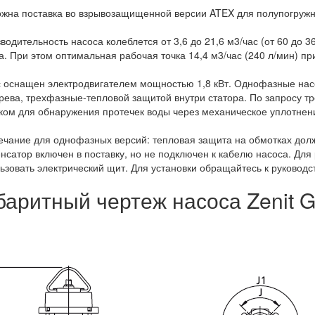
жна поставка во взрывозащищенной версии ATEX для полупогружно
водительность насоса колеблется от 3,6 до 21,6 м3/час (от 60 до 36
а. При этом оптимальная рабочая точка 14,4 м3/час (240 л/мин) пр
 оснащен электродвигателем мощностью 1,8 кВт. Однофазные нас
рева, трехфазные-тепловой защитой внутри статора. По запросу 
ком для обнаружения протечек воды через механическое уплотнение
чание для однофазных версий: тепловая защита на обмотках долж
нсатор включен в поставку, но не подключен к кабелю насоса. Д
ьзовать электрический щит. Для установки обращайтесь к руководс
баритный чертеж насоса Zenit