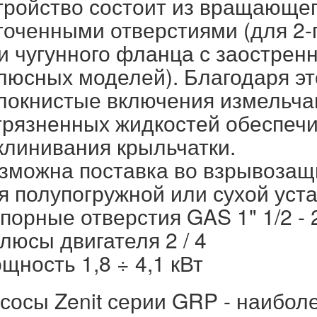
тройство состоит из вращающег
точенными отверстиями (для 2
и чугунного фланца с заострен
люсных моделей). Благодаря эт
локнистые включения измельча
грязненных жидкостей обеспечи
клинивания крыльчатки.
зможна поставка во взрывоза
я полупогружной или сухой уста
порные отверстия GAS 1" 1/2 - 
люсы двигателя 2 / 4
щность 1,8 ÷ 4,1 кВт
сосы Zenit серии GRP - наибол