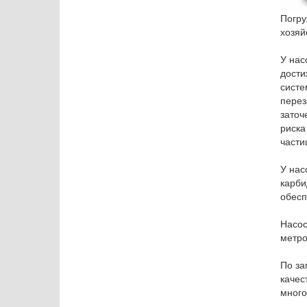
Погру
хозяй
У нас
дости
систе
перез
заточ
риска
части
У нас
карби
обесп
Насос
метро
По за
качес
много