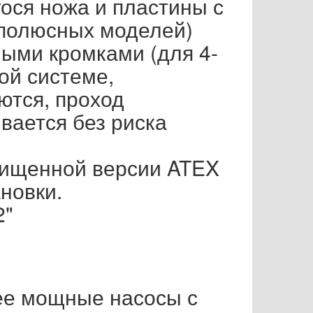
ося ножа и пластины с
-полюсных моделей)
ными кромками (для 4-
ой системе,
ются, проход
вается без риска
щищенной версии ATEX
новки.
2"
ее мощные насосы с