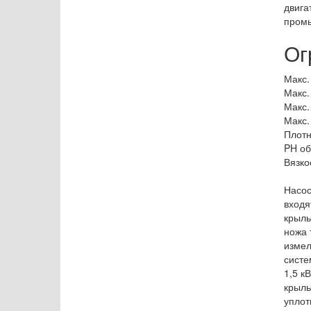
двига
промы
Ог
Макс.
Макс.
Макс.
Макс.
Плотн
PH об
Вязко
Насос
входя
крыль
ножа 
измел
систе
1,5 к
крыль
уплот