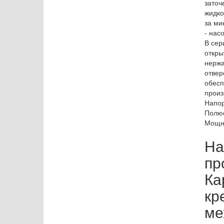
заточ
жидко
за ми
- нас
В сер
откры
нержа
отвер
обесп
произ
Напор
Полюс
Мощно
На
пр
Ка
кр
ме