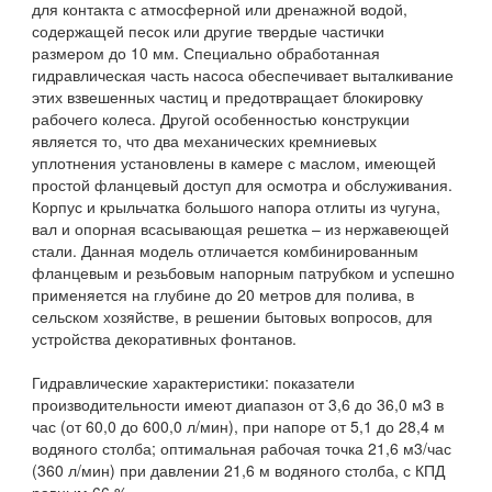
для контакта с атмосферной или дренажной водой,
содержащей песок или другие твердые частички
размером до 10 мм. Специально обработанная
гидравлическая часть насоса обеспечивает выталкивание
этих взвешенных частиц и предотвращает блокировку
рабочего колеса. Другой особенностью конструкции
является то, что два механических кремниевых
уплотнения установлены в камере с маслом, имеющей
простой фланцевый доступ для осмотра и обслуживания.
Корпус и крыльчатка большого напора отлиты из чугуна,
вал и опорная всасывающая решетка – из нержавеющей
стали. Данная модель отличается комбинированным
фланцевым и резьбовым напорным патрубком и успешно
применяется на глубине до 20 метров для полива, в
сельском хозяйстве, в решении бытовых вопросов, для
устройства декоративных фонтанов.
Гидравлические характеристики: показатели
производительности имеют диапазон от 3,6 до 36,0 м3 в
час (от 60,0 до 600,0 л/мин), при напоре от 5,1 до 28,4 м
водяного столба; оптимальная рабочая точка 21,6 м3/час
(360 л/мин) при давлении 21,6 м водяного столба, с КПД
равным 66 %.