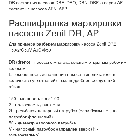
DR состоит из насосов DRE, DRO, DRN, DRP, а серия AP
состоит из насосов APN, APP.
Расшифровка маркировки
насосов Zenit DR, AP
Для примера разберем маркировку насоса Zenit DRE
150/2/G50V A0CM/50
DR (dreno) - насосы с многоканальным открытым рабочим
колесом.
E - особенность исполнения насоса (тип двигателя и
количество уплотнений) - см. подробнее следующий
абзац.
150 - мощность в л.с*100.
2 - полюсность двигателя.
G - резьбовой напорный патрубок (если буквы нет, то
патрубок фланцевый).
50 - диаметр напорного патрубка.
V - напорный патрубок направлен вверх (H -
горизонтально).